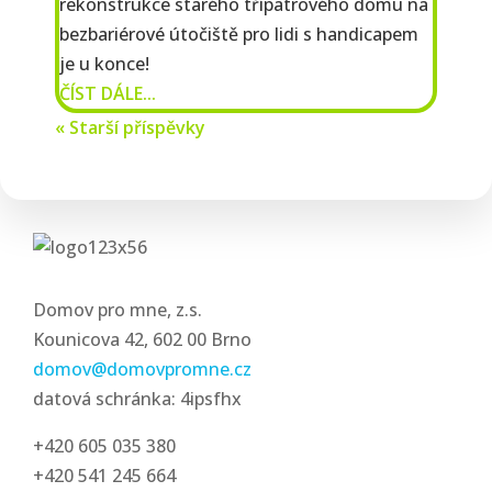
rekonstrukce starého třípatrového domu na
bezbariérové útočiště pro lidi s handicapem
je u konce!
ČÍST DÁLE...
« Starší příspěvky
Domov pro mne, z.s.
Kounicova 42, 602 00 Brno
domov@domovpromne.cz
datová schránka: 4ipsfhx
+420 605 035 380
+420 541 245 664