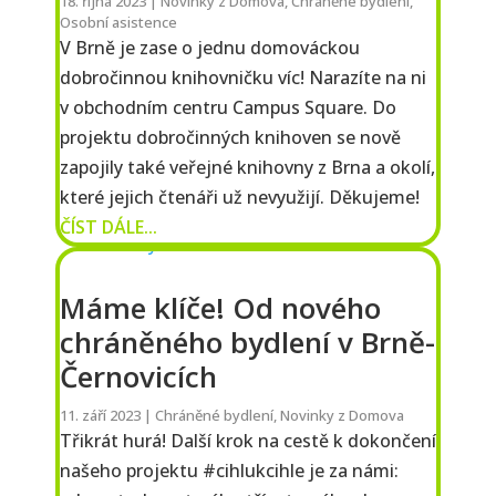
18. října 2023
|
Novinky z Domova
,
Chráněné bydlení
,
Osobní asistence
V Brně je zase o jednu domováckou
dobročinnou knihovničku víc! Narazíte na ni
v obchodním centru Campus Square. Do
projektu dobročinných knihoven se nově
zapojily také veřejné knihovny z Brna a okolí,
které jejich čtenáři už nevyužijí. Děkujeme!
ČÍST DÁLE...
Máme klíče! Od nového
chráněného bydlení v Brně-
Černovicích
11. září 2023
|
Chráněné bydlení
,
Novinky z Domova
Třikrát hurá! Další krok na cestě k dokončení
našeho projektu #cihlukcihle je za námi: