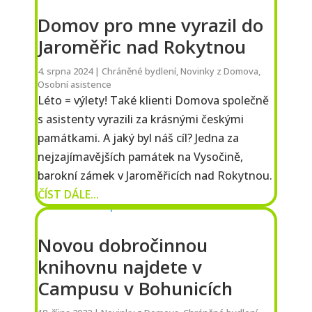
Domov pro mne vyrazil do
Jaroměřic nad Rokytnou
4. srpna 2024
|
Chráněné bydlení
,
Novinky z Domova
,
Osobní asistence
Léto = výlety! Také klienti Domova společně
s asistenty vyrazili za krásnými českými
památkami. A jaký byl náš cíl? Jedna za
nejzajímavějších památek na Vysočině,
barokní zámek v Jaroměřicích nad Rokytnou.
ČÍST DÁLE...
Novou dobročinnou
knihovnu najdete v
Campusu v Bohunicích