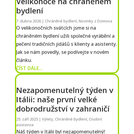
Velikonoce na chráněném
bydlení
7. dubna 2026
|
Chráněné bydlení
,
Novinky z Domova
O velikonočních svátcích jsme si na
chráněném bydlení užili společné vyrábění a
pečení tradičních jidášů s klienty a asistenty.
Jak se nám povedly, se podívejte v novém
článku.
ČÍST DÁLE...
Nezapomenutelný týden v
Itálii: naše první velké
dobrodružství v zahraničí
25. září 2025
|
Výlety
,
Chráněné bydlení
,
Osobní
asistence
Náš týden v Itálii byl nezapomenutelný!