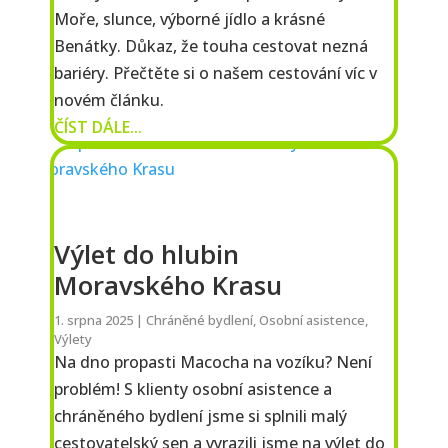
Moře, slunce, výborné jídlo a krásné
Benátky. Důkaz, že touha cestovat nezná
bariéry. Přečtěte si o našem cestování víc v
novém článku.
ČÍST DÁLE...
Výlet do hlubin
Moravského Krasu
1. srpna 2025
|
Chráněné bydlení
,
Osobní asistence
,
Výlety
Na dno propasti Macocha na vozíku? Není
problém! S klienty osobní asistence a
chráněného bydlení jsme si splnili malý
cestovatelský sen a vyrazili jsme na výlet do