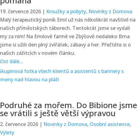
pomáhá
19. července 2026
|
Kroužky a pobyty
,
Novinky z Domova
Malý terapeutický poník Emil už nás několikrát navštívil na
našich příměstských táborech. Tentokrát jsme se vydali
my za ním! Na Emilově farmě ve Zbýšově nedaleko Brna
jsme si užili den plný zvířátek, zábavy a her. Přečtěte si o
našich zážitcích v novém článku.
číst dále...
Podruhé za mořem. Do Bibione jsme
se vrátili s ještě větší výpravou
2. července 2026
|
Novinky z Domova
,
Osobní asistence
,
Výlety