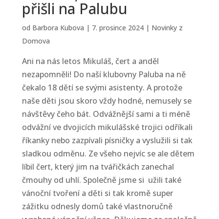
přišli na Palubu
od
Barbora Kubova
|
7. prosince 2024
|
Novinky z
Domova
Ani na nás letos Mikuláš, čert a anděl
nezapomněli! Do naší klubovny Paluba na ně
čekalo 18 dětí se svými asistenty. A protože
naše děti jsou skoro vždy hodné, nemusely se
návštěvy čeho bát. Odvážnější sami a ti méně
odvážní ve dvojicích mikulášské trojici odříkali
říkanky nebo zazpívali písničky a vyslužili si tak
sladkou odměnu. Ze všeho nejvíc se ale dětem
líbil čert, který jim na tvářičkách zanechal
čmouhy od uhlí. Společně jsme si užili také
vánoční tvoření a děti si tak kromě super
zážitku odnesly domů také vlastnoručně