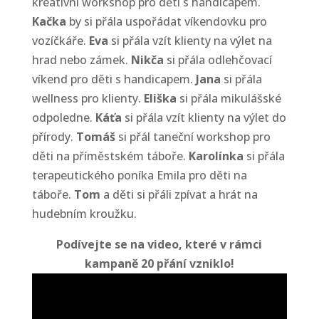
kreativní workshop pro děti s handicapem.
Kačka
by si přála uspořádat víkendovku pro
vozíčkáře.
Eva
si přála vzít klienty na výlet na
hrad nebo zámek.
Nikča
si přála odlehčovací
víkend pro děti s handicapem.
Jana
si přála
wellness pro klienty.
Eliška
si přála mikulášské
odpoledne.
Káťa
si přála vzít klienty na výlet do
přírody.
Tomáš
si přál taneční workshop pro
děti na příměstském táboře.
Karolínka
si přála
terapeutického poníka Emila pro děti na
táboře.
Tom
a děti si přáli zpívat a hrát na
hudebním kroužku.
Podívejte se na video, které v rámci
kampaně 20 přání vzniklo!