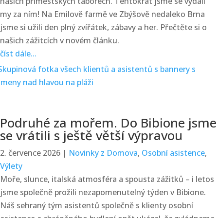
našich příměstských táborech. Tentokrát jsme se vydali
my za ním! Na Emilově farmě ve Zbýšově nedaleko Brna
jsme si užili den plný zvířátek, zábavy a her. Přečtěte si o
našich zážitcích v novém článku.
číst dále...
Podruhé za mořem. Do Bibione jsme
se vrátili s ještě větší výpravou
2. července 2026
|
Novinky z Domova
,
Osobní asistence
,
Výlety
Moře, slunce, italská atmosféra a spousta zážitků – i letos
jsme společně prožili nezapomenutelný týden v Bibione.
Náš sehraný tým asistentů společně s klienty osobní