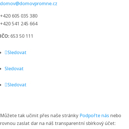
domov@domovpromne.cz
+420 605 035 380
+420 541 245 664
IČO:
653 50 111
Sledovat
Sledovat
Sledovat
chcete nás podpořit?
Můžete tak učinit přes naše stránky
Podpořte nás
nebo
rovnou zaslat dar na náš transparentní sbírkový účet: