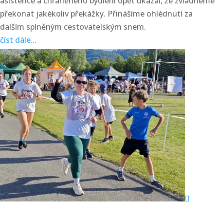
asistence a chráněného bydlení opět ukázal, že zvládneme
překonat jakékoliv překážky. Přinášíme ohlédnutí za
dalším splněným cestovatelským snem.
číst dále...