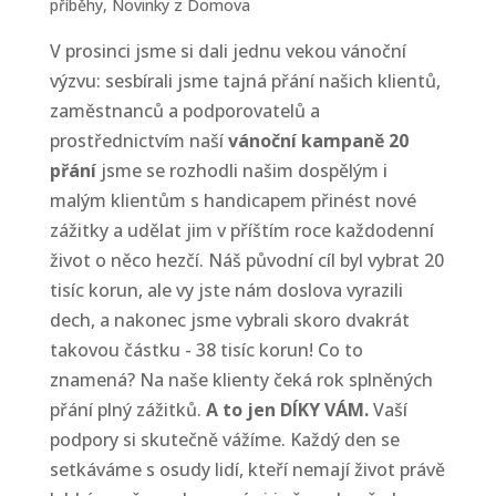
příběhy
,
Novinky z Domova
V prosinci jsme si dali jednu vekou vánoční
výzvu: sesbírali jsme tajná přání našich klientů,
zaměstnanců a podporovatelů a
prostřednictvím naší
vánoční kampaně 20
přání
jsme se rozhodli našim dospělým i
malým klientům s handicapem přinést nové
zážitky a udělat jim v příštím roce každodenní
život o něco hezčí. Náš původní cíl byl vybrat 20
tisíc korun, ale vy jste nám doslova vyrazili
dech, a nakonec jsme vybrali skoro dvakrát
takovou částku - 38 tisíc korun! Co to
znamená? Na naše klienty čeká rok splněných
přání plný zážitků.
A to jen DÍKY VÁM.
Vaší
podpory si skutečně vážíme. Každý den se
setkáváme s osudy lidí, kteří nemají život právě