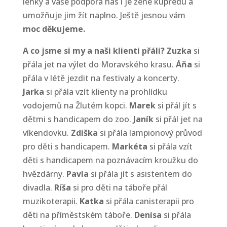
lehký a vaše podpora nás i je žene kupředu a
umožňuje jim žít naplno. Ještě jesnou vám
moc děkujeme.
A co jsme si my a naši klienti přáli?
Zuzka
si
přála jet na výlet do Moravského krasu.
Áňa
si
přála v létě jezdit na festivaly a koncerty.
Jarka
si přála vzít klienty na prohlídku
vodojemů na Žlutém kopci.
Marek
si přál jít s
dětmi s handicapem do zoo.
Janík
si přál jet na
víkendovku.
Zdiška
si přála lampionový průvod
pro děti s handicapem.
Markéta
si přála vzít
děti s handicapem na poznávacím kroužku do
hvězdárny.
Pavla
si přála jít s asistentem do
divadla.
Ríša
si pro děti na táboře přál
muzikoterapii.
Katka
si přála canisterapii pro
děti na příměstském táboře.
Denisa
si přála