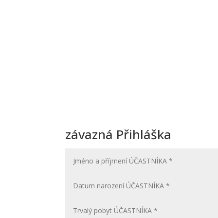
Př
závazná Přihláška