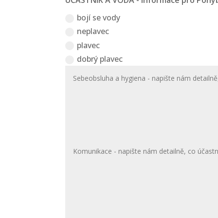
ÚČASTNÍK A VODA - informace pro Pohyb
bojí se vody
neplavec
plavec
dobrý plavec