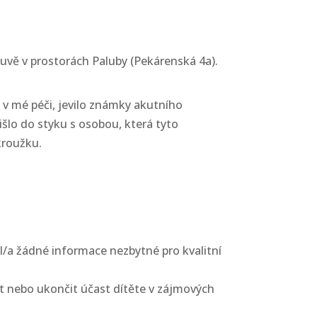
vě v prostorách Paluby (Pekárenská 4a).
 v mé péči, jevilo známky akutního
šlo do styku s osobou, která tyto
kroužku.
l/a žádné informace nezbytné pro kvalitní
it nebo ukončit účast dítěte v zájmových