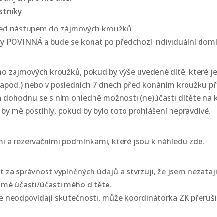
stníky
před nástupem do zájmových kroužků.
y POVINNÁ a bude se konat po předchozí individuální domlu
ho zájmových kroužků, pokud by výše uvedené dítě, které je
apod.) nebo v posledních 7 dnech před konáním kroužku při
, a dohodnu se s ním ohledně možnosti (ne)účasti dítěte na 
by mě postihly, pokud by bylo toto prohlášení nepravdivé.
mi a rezervačními podmínkami, které jsou k náhledu zde.
za správnost vyplněných údajů a stvrzuji, že jsem nezataji
mé účasti/účasti mého dítěte.
ášce neodpovídají skutečnosti, může koordinátorka ZK přeruš