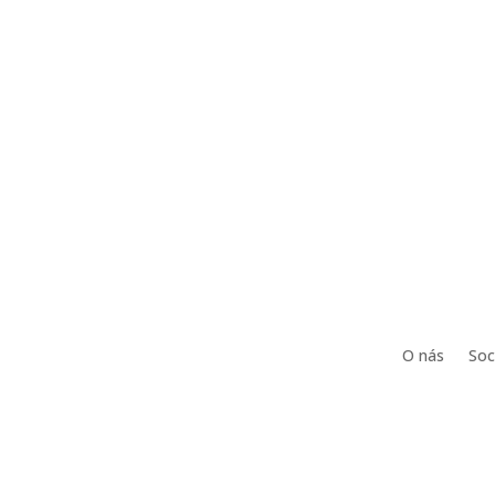
O nás
Soc