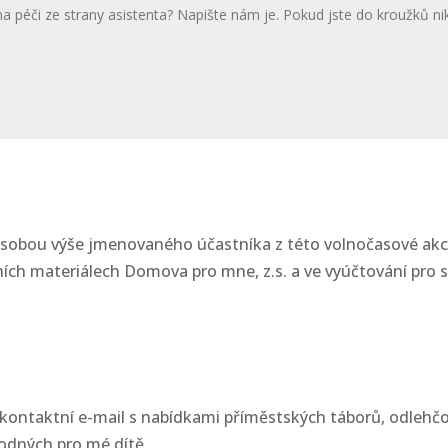
osobou výše jmenovaného účastníka z této volnočasové akc
ích materiálech Domova pro mne, z.s. a ve vyúčtování pro s
 kontaktní e-mail s nabídkami příměstských táborů, odlehč
hodných pro mé dítě.