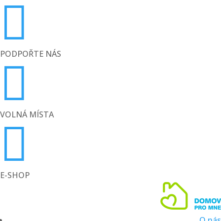

PODPOŘTE NÁS

VOLNÁ MÍSTA

E-SHOP
O nás