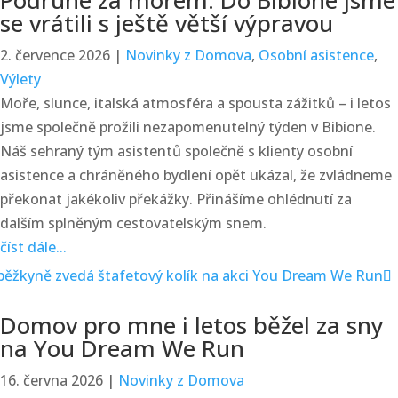
Podruhé za mořem. Do Bibione jsme
se vrátili s ještě větší výpravou
2. července 2026
|
Novinky z Domova
,
Osobní asistence
,
Výlety
Moře, slunce, italská atmosféra a spousta zážitků – i letos
jsme společně prožili nezapomenutelný týden v Bibione.
Náš sehraný tým asistentů společně s klienty osobní
asistence a chráněného bydlení opět ukázal, že zvládneme
překonat jakékoliv překážky. Přinášíme ohlédnutí za
dalším splněným cestovatelským snem.
číst dále...
Domov pro mne i letos běžel za sny
na You Dream We Run
16. června 2026
|
Novinky z Domova