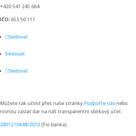
+420 541 245 664
IČO:
653 50 111
Sledovat
Sledovat
Sledovat
chcete nás podpořit?
Můžete tak učinit přes naše stránky
Podpořte nás
nebo
rovnou zaslat dar na náš transparentní sbírkový účet:
2801210648/2010
(Fio banka)
AKTUALITY